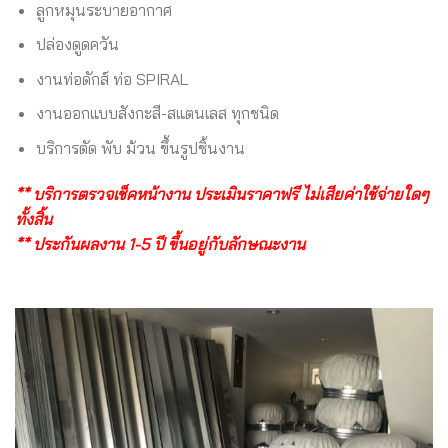
ลูกหมุนระบายอากาศ
ปล่องดูดควัน
งานท่อดักส์ ท่อ SPIRAL
งานออกแบบสังกะสี-สแตนเลส ทุกชนิด
บริการตัด พับ ม้วน ขึ้นรูปชิ้นงาน
** บริการตรวจเช็คหน้างาน ประเมินราคาฟรี ไม่เสียค่าใช้จ่ายใดๆ
ทั้งสิ้น
** ประกันผลงาน 1-5 ปี ขึ้นอยู่กับลักษณะงาน