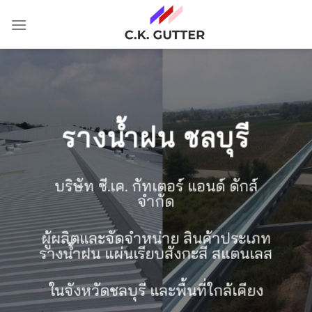
Skip
to
content
รางน้ำฝน ชลบุรี
บริษัท ซี.เค. กัทเตอร์ แอนด์ ดักส์
จำกัด
ผู้ผลิตและจัดจำหน่าย สินค้าประเภท
รางน้ำฝน แผ่นเรียบสังกะสี สแตนเลส
ในจังหวัดชลบุรี และพื้นที่ใกล้เคียง