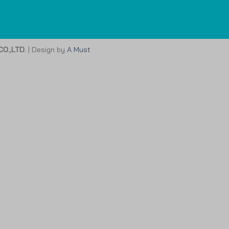
O.,LTD.
| Design by
A Must