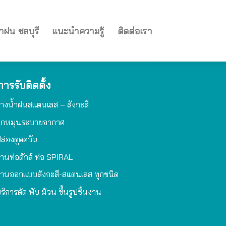
ำฝน ชลบุรี
แนะนำความรู้
ติดต่อเรา
การรับติดตั้ง
างน้ำฝนสแตนเลส – สังกะสี
ูกหมุนระบายอากาศ
ล่องดูดควัน
านท่อดักส์ ท่อ SPIRAL
านออกแบบสังกะสี-สแตนเลส ทุกชนิด
ริการตัด พับ ม้วน ขึ้นรูปชิ้นงาน