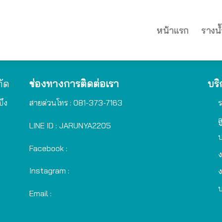
หน้าแรก
รางน้
กัด
ช่องทางการติดต่อเรา
บริ
บึง
สายด่วนโทร :
081-373-7163
ร
ล
LINE ID :
JARUNYA2205
ป
Facebook :
ง
Instagram :
ง
บ
Email :