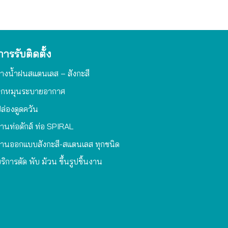
การรับติดตั้ง
างน้ำฝนสแตนเลส – สังกะสี
ูกหมุนระบายอากาศ
ล่องดูดควัน
านท่อดักส์ ท่อ SPIRAL
านออกแบบสังกะสี-สแตนเลส ทุกชนิด
ริการตัด พับ ม้วน ขึ้นรูปชิ้นงาน