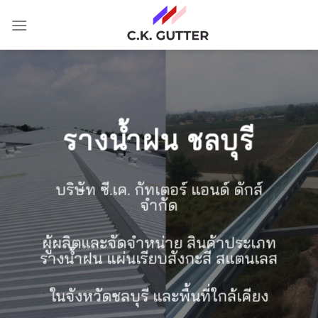
Skip
to
content
รางน้ำฝน ชลบุรี
บริษัท ซี.เค. กัทเตอร์ แอนด์ ดักส์
จำกัด
ผู้ผลิตและจัดจำหน่าย สินค้าประเภท
รางน้ำฝน แผ่นเรียบสังกะสี สแตนเลส
ในจังหวัดชลบุรี และพื้นที่ใกล้เคียง