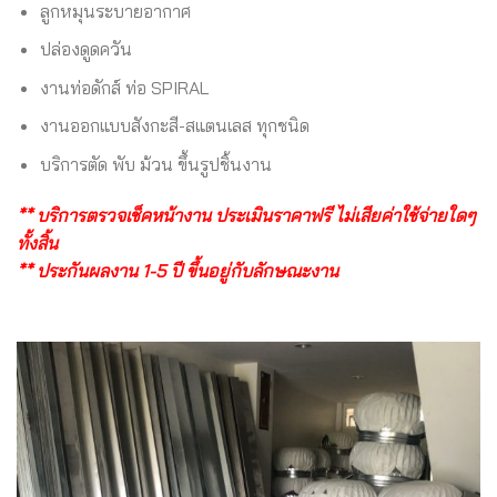
ลูกหมุนระบายอากาศ
ปล่องดูดควัน
งานท่อดักส์ ท่อ SPIRAL
งานออกแบบสังกะสี-สแตนเลส ทุกชนิด
บริการตัด พับ ม้วน ขึ้นรูปชิ้นงาน
** บริการตรวจเช็คหน้างาน ประเมินราคาฟรี ไม่เสียค่าใช้จ่ายใดๆ
ทั้งสิ้น
** ประกันผลงาน 1-5 ปี ขึ้นอยู่กับลักษณะงาน