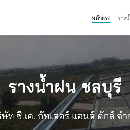
หน้าแรก
รางน้
รางน้ำฝน ชลบุรี
ิษัท ซี.เค. กัทเตอร์ แอนด์ ดักส์ จำ