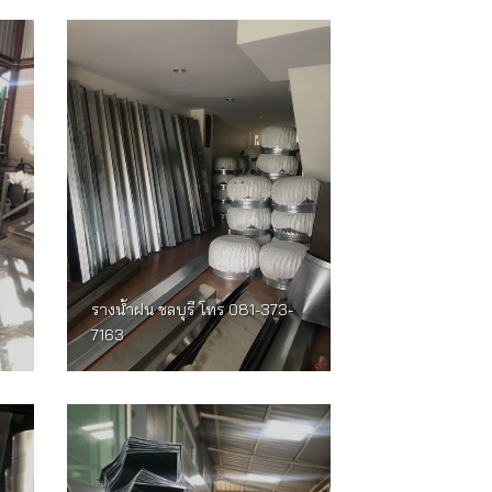
รางน้ำฝน ชลบุรี โทร 081-373-
7163