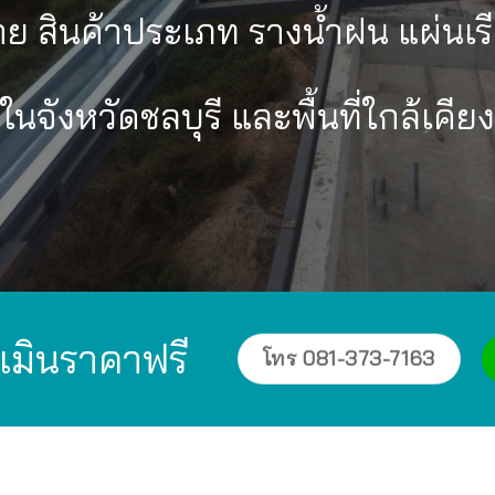
าย สินค้าประเภท รางน้ำฝน แผ่นเ
ในจังหวัดชลบุรี และพื้นที่ใกล้เคียง
เมินราคาฟรี
โทร 081-373-7163