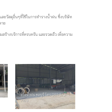
และวัสดุอื่นๆที่ใช้ในการทำรางน้ำฝน ซึ่งบริษัท
หลาย
ยามสร้างบริการที่ครบครัน และรวดเร็ว เพื่อความ
รางน้ำฝน ชลบุรี โทร 081-373-
7163