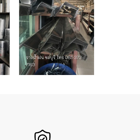
รางน้ำฝน ชลบุรี โทร 081-373-
7163