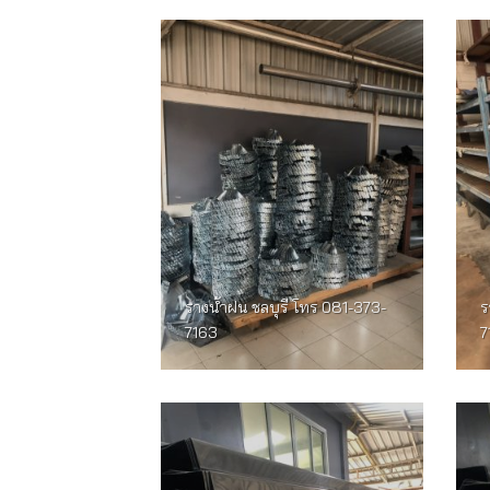
รางน้ำฝน ชลบุรี โทร 081-373-
ร
7163
7