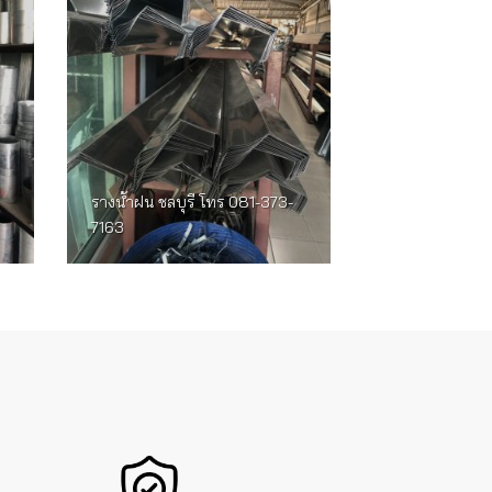
รางน้ำฝน ชลบุรี โทร 081-373-
7163