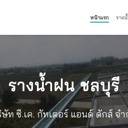
หน้าแรก
รางน้
รางน้ำฝน ชลบุรี
ิษัท ซี.เค. กัทเตอร์ แอนด์ ดักส์ จำ