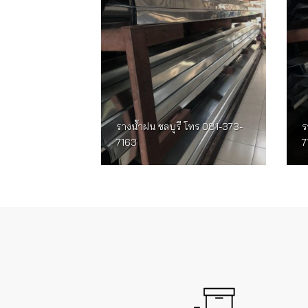
รางน้ำฝน ชลบุรี โทร 081-373-
ร
7163
7