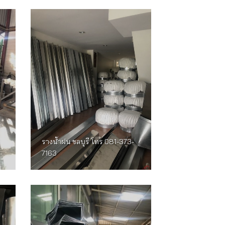
รางน้ำฝน ชลบุรี โทร 081-373-
7163