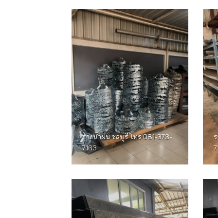
รางน้ำฝน ชลบุรี โทร 081-373-
ร
7163
7