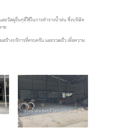
และวัสดุอื่นๆที่ใช้ในการทำรางน้ำฝน ซึ่งบริษัท
หลาย
ยามสร้างบริการที่ครบครัน และรวดเร็ว เพื่อความ
รางน้ำฝน ชลบุรี โทร 081-373-
7163