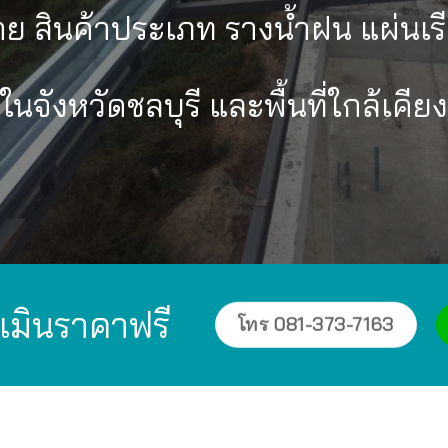
าย สินค้าประเภท รางน้ำฝน แผ่นเ
ในจังหวัดชลบุรี และพื้นที่ใกล้เคียง
เมินราคาฟรี
โทร 081-373-7163